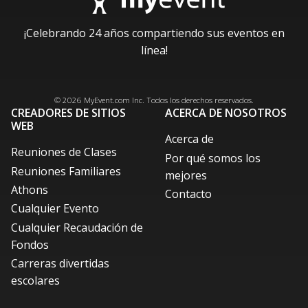
¡Celebrando 24 años compartiendo sus eventos en
línea!
Facebook
Instagram
X / Twitter
LinkedIn
Pinterest
© 2026
MyEvent.com
Inc. Todos los derechos reservados.
CREADORES DE SITIOS
ACERCA DE NOSOTROS
WEB
Acerca de
Reuniones de Clases
Por qué somos los
Reuniones Familiares
mejores
Athons
Contacto
Cualquier Evento
Cualquier Recaudación de
Fondos
Carreras divertidas
escolares