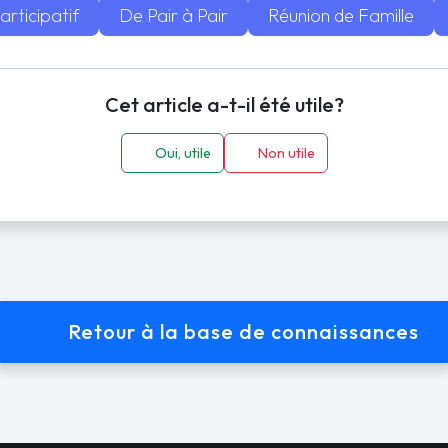
rticipatif
De Pair à Pair
Réunion de Famille
Cet article a-t-il été utile?
Oui, utile
Non utile
Retour à la base de connaissances