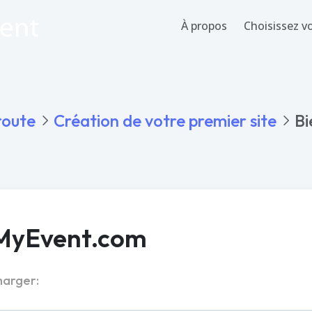
À propos
Choisissez 
route
Création de votre premier site
Bi
 MyEvent.com
PDF
Word
harger: