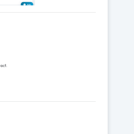
act
.