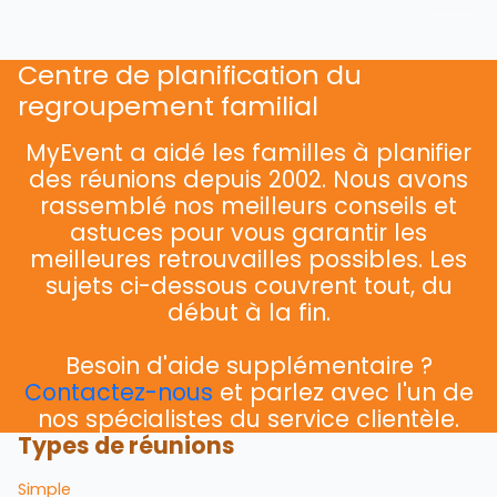
Centre de planification du
regroupement familial
MyEvent a aidé les familles à planifier
des réunions depuis 2002. Nous avons
rassemblé nos meilleurs conseils et
astuces pour vous garantir les
meilleures retrouvailles possibles. Les
sujets ci-dessous couvrent tout, du
début à la fin.
Besoin d'aide supplémentaire ?
Contactez-nous
et parlez avec l'un de
nos spécialistes du service clientèle.
Types de réunions
Simple