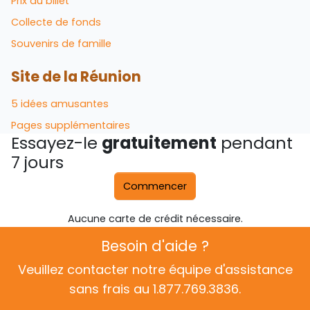
Prix ​​du billet
Collecte de fonds
Souvenirs de famille
Site de la Réunion
5 idées amusantes
Pages supplémentaires
Essayez-le
gratuitement
pendant
7 jours
Commencer
Aucune carte de crédit nécessaire.
Besoin d'aide ?
Veuillez contacter notre équipe d'assistance
sans frais au 1.877.769.3836.